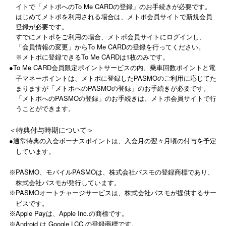
イトで「メトポへのTo Me CARDの登録」のお手続きが必要です。
はじめてメトポを利用される場合は、メトポ会員サイトで新規会員
登録が必要です。
すでにメトポをご利用の場合、メトポ会員サイトにログインし、
「会員情報の変更」からTo Me CARDの登録を行ってください。
メトポに登録できるTo Me CARDは1枚のみです。
※
To Me CARD会員限定ポイントサービスの内、乗車回数ポイントと電
●
子マネーポイントは、メトポに登録したPASMOのご利用に応じてた
まりますが「メトポへのPASMOの登録」のお手続きが必要です。
「メトポへのPASMOの登録」のお手続きは、メトポ会員サイトで行
うことができます。
＜特典付与時期について＞
通常特典の入会ボーナスポイントは、入会月の翌々月頃の付与を予定
●
しています。
PASMO、モバイルPASMOは、株式会社パスモの登録商標であり、
※
株式会社パスモが発行しています。
PASMOオートチャージサービスは、株式会社パスモが提供するサー
※
ビスです。
Apple Payは、Apple Inc.の商標です。
※
Android は Google LCC の登録商標です。
※