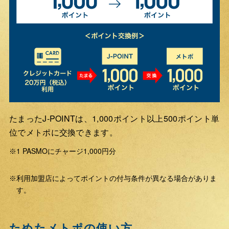
たまったJ-POINTは、1,000ポイント以上500ポイント単
位でメトポに交換できます。
1 PASMOにチャージ1,000円分
※
利用加盟店によってポイントの付与条件が異なる場合がありま
※
す。
ためたメトポの使い方