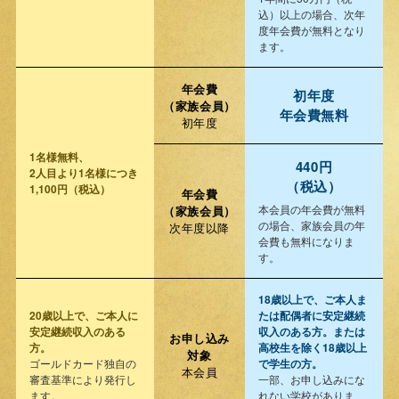
込）以上の場合、次年
度年会費が無料となり
ます。
年会費
初年度
（家族会員）
年会費無料
初年度
1名様無料、
440円
2人目より1名様につき
（税込）
1,100円（税込）
年会費
本会員の年会費が無料
（家族会員）
の場合、家族会員の年
次年度以降
会費も無料になりま
す。
18歳以上で、ご本人ま
20歳以上で、ご本人に
たは配偶者に安定継続
安定継続収入のある
収入のある方。または
お申し込み
方。
高校生を除く18歳以上
対象
ゴールドカード独自の
で学生の方。
本会員
審査基準により発行し
一部、お申し込みにな
ます。
れない学校がありま