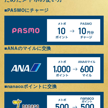
PASMOにチャージ
■
ANAのマイルに交換
■
nanacoポイントに交換
■