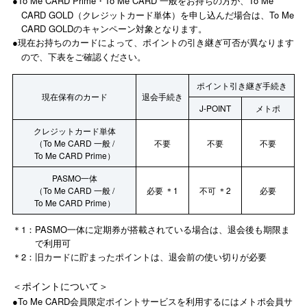
To Me CARD Prime・To Me CARD 一般をお持ちの方が、To Me
●
CARD GOLD（クレジットカード単体）を申し込んだ場合は、To Me
CARD GOLDのキャンペーン対象となります。
現在お持ちのカードによって、ポイントの引き継ぎ可否が異なります
●
ので、下表をご確認ください。
ポイント引き継ぎ手続き
現在保有のカード
退会手続き
J-POINT
メトポ
クレジットカード単体
（To Me CARD 一般 /
不要
不要
不要
To Me CARD Prime）
PASMO一体
（To Me CARD 一般 /
必要 ＊1
不可 ＊2
必要
To Me CARD Prime）
＊1：PASMO一体に定期券が搭載されている場合は、退会後も期限ま
で利用可
＊2：旧カードに貯まったポイントは、退会前の使い切りが必要
＜ポイントについて＞
To Me CARD会員限定ポイントサービスを利用するにはメトポ会員サ
●