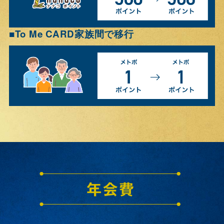
To Me CARD家族間で移行
■